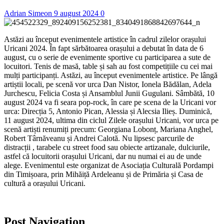
Adrian Simeon
9 august 2024
0
Astăzi au început evenimentele artistice în cadrul zilelor orașului
Uricani 2024. În fapt sărbătoarea orașului a debutat în data de 6
august, cu o serie de evenimente sportive cu participarea a sute de
locuitori. Tenis de masă, table și sah au fost competițiile cu cei mai
mulți participanți. Astăzi, au început evenimentele artistice. Pe lângă
artiștii locali, pe scenă vor urca Dan Nistor, Ionela Bădălan, Adela
Jurchescu, Felicia Costa și Ansamblul Junii Gugulani. Sâmbătă, 10
august 2024 va fi seara pop-rock, în care pe scena de la Uricani vor
urca: Direcția 5, Antonio Pican, Alessia și Alecsia Ilieș. Duminică,
11 august 2024, ultima din ciclul Zilele orașului Uricani, vor urca pe
scenă artiști renumiți precum: Georgiana Lobonț, Mariana Anghel,
Robert Târnăveanu și Andrei Calotă. Nu lipsesc parcurile de
distracții , tarabele cu street food sau obiecte artizanale, dulciurile,
astfel că locuitorii orașului Uricani, dar nu numai ei au de unde
alege. Evenimentul este organizat de Asociația Culturală Pordampi
din Timișoara, prin Mihăiță Ardeleanu și de Primăria și Casa de
cultură a orașului Uricani.
Post Navigation