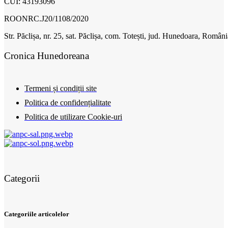
CUI: 43193096
ROONRC.J20/1108/2020
Str. Păclișa, nr. 25, sat. Păclișa, com. Totești, jud. Hunedoara, Români
Cronica Hunedoreana
Termeni și condiții site
Politica de confidențialitate
Politica de utilizare Cookie-uri
Categorii
Categoriile articolelor