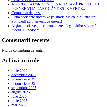
ASOCIAȚIA CSR NEST FINALIZEAZĂ PROIECTUL
,,GENERAȚIA CARE GÂNDEȘTE VERDE,,
Comunicat de presă
Două accidente succesive pe strada Maleia din Petroșani.
Pompierii au intervenit de urgență
Acțiuni decisive pentru combaterea ilegalităților silvice în
județul Hunedoara
Comentarii recente
Niciun comentariu de arătat.
Arhivă articole
iunie 2026
decembrie 2025
noiembrie 2025
octombrie 2025
septembrie 2025
august 2025
iulie 2025
iunie 2025
mai 2025