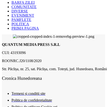
BARFA ZILEI
COMUNITATE
DIVERSE
EVENIMENT
PAMFLETE
POLITICA
PRIMA PAGINA
QUANTUM MEDIA PRESS S.R.L
CUI: 43193096
ROONRC.J20/1108/2020
Str. Păclișa, nr. 25, sat. Păclișa, com. Totești, jud. Hunedoara, Români
Cronica Hunedoreana
Termeni și condiții site
Politica de confidențialitate
Politica de utilizare Cookie-uri