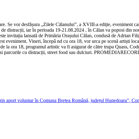
re. Se vor desfășura „Zilele Călanului”, a XVIII-a ediție, eveniment car
c de distracții, iar în perioada 19-21.08.2024 , în Călan va poposi din no
 invitația lansată de Primăria Orașului Călan, condusă de Adrian Fili
niment. Vineri, începâ nd cu ora 18, vor urca pe scenă artiști locali, 
 de la ora 18, programul artistic va fi asigurat de către trupa Quass, C
 parcurile cu distracții, street food sau dulciuri. PROMEDIARECORD Ti
 prin aport voluntar în Comuna Bretea Română, județul Hunedoara”, C