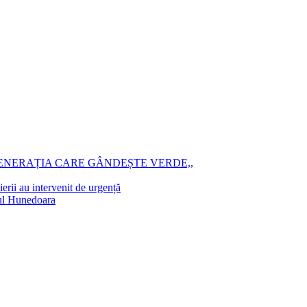
GENERAȚIA CARE GÂNDEȘTE VERDE,,
rii au intervenit de urgență
ețul Hunedoara