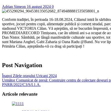
Adrian Simeon
16 august 2024
0
Conform tradiției, în perioada 16-18.08.2024, Călanul intră în sărbătoa
sportive, jocuri pentru copii, alimentație publică și comerț stradal, par
stadionul VICTORIA Călan. Vă așteptăm, să ne bucurăm împreună, este
PROMEDIARECORD Timișoara, cae ăn ultimii ani s-a ocupat de acest eve
Dan Nistor. Sâmbătă, pe lângă manifestările culturale sau sportive, tot
sunt Mariana Anghel, Gabi Zaharia și Oana Radu @Band. Nu vor lipsi
Primăria Călan, așteptându-vă cu drag să participați !
Post Navigation
Înapoi
Zilele orașului Uricani 2024
Următor
Comunicat de presă: Construire centru de colectare deșeuri
PNRR/2022/C3/S/I.1.A.
Articole relevante