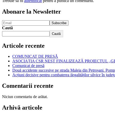
Trebuie să fii
autentificat
pentru a publica un comentariu.
Abonare la Newsletter
Caută
Caută
Articole recente
COMUNICAT DE PRESĂ
ASOCIAȚIA CSR NEST FINALIZEAZĂ PROIECTUL ,,
Comunicat de presă
Două accidente succesive pe strada Maleia din Petroșani. Pompie
Acțiuni decisive pentru combaterea ilegalităților silvice în jud
Comentarii recente
Niciun comentariu de arătat.
Arhivă articole