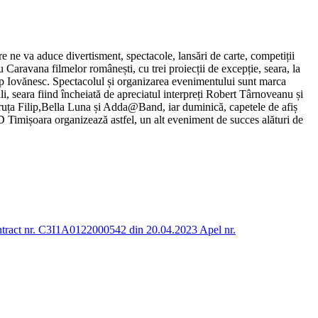
e ne va aduce divertisment, spectacole, lansări de carte, competiții
u Caravana filmelor românești, cu trei proiecții de excepție, seara, la
p Iovănesc. Spectacolul și organizarea evenimentului sunt marca
seara fiind încheiată de apreciatul interpreți Robert Târnoveanu și
odruța Filip,Bella Luna și Adda@Band, iar duminică, capetele de afiș
mișoara organizează astfel, un alt eveniment de succes alături de
ontract nr. C3I1A0122000542 din 20.04.2023 Apel nr.