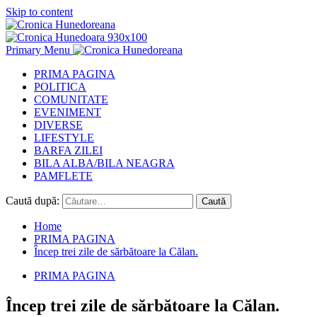
Skip to content
Primary Menu
PRIMA PAGINA
POLITICA
COMUNITATE
EVENIMENT
DIVERSE
LIFESTYLE
BARFA ZILEI
BILA ALBA/BILA NEAGRA
PAMFLETE
Caută după:
Home
PRIMA PAGINA
Încep trei zile de sărbătoare la Călan.
PRIMA PAGINA
Încep trei zile de sărbătoare la Călan.