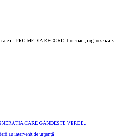
 colaborare cu PRO MEDIA RECORD Timișoara, organizează 3...
GENERAȚIA CARE GÂNDEȘTE VERDE,,
rii au intervenit de urgență