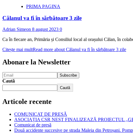
PRIMA PAGINA
Călanul va fi în sărbătoare 3 zile
Adrian Simeon
8 august 2023
0
Ca în fiecare an, Primăria și Consiliul local al orașului Călan, în
Citește mai mult
Read more about Călanul va fi în sărbătoare 3 zile
Abonare la Newsletter
Caută
Caută
Articole recente
COMUNICAT DE PRESĂ
ASOCIAȚIA CSR NEST FINALIZEAZĂ PROIECTUL ,,
Comunicat de presă
Două accidente succesive pe strada Maleia din Petroșani. Pompie