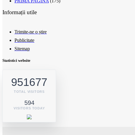
PRIMA PAGINA
(175)
Informații utile
Trimite-ne o știre
Publicitate
Sitemap
Statistici website
951677
TOTAL VISITORS
594
VISITORS TODAY