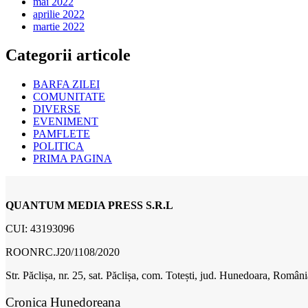
mai 2022
aprilie 2022
martie 2022
Categorii articole
BARFA ZILEI
COMUNITATE
DIVERSE
EVENIMENT
PAMFLETE
POLITICA
PRIMA PAGINA
QUANTUM MEDIA PRESS S.R.L
CUI: 43193096
ROONRC.J20/1108/2020
Str. Păclișa, nr. 25, sat. Păclișa, com. Totești, jud. Hunedoara, Români
Cronica Hunedoreana