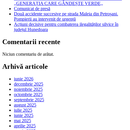
,,GENERAȚIA CARE GÂNDEȘTE VERDE,,
Comunicat de presă
Două accidente succesive pe strada Maleia din Petroșani.
Pompierii au intervenit de urgență
Acțiuni decisive pentru combaterea ilegalităților silvice în
județul Hunedoara
Comentarii recente
Niciun comentariu de arătat.
Arhivă articole
iunie 2026
decembrie 2025
noiembrie 2025
octombrie 2025
septembrie 2025
august 2025
iulie 2025
iunie 2025
mai 2025
aprilie 2025