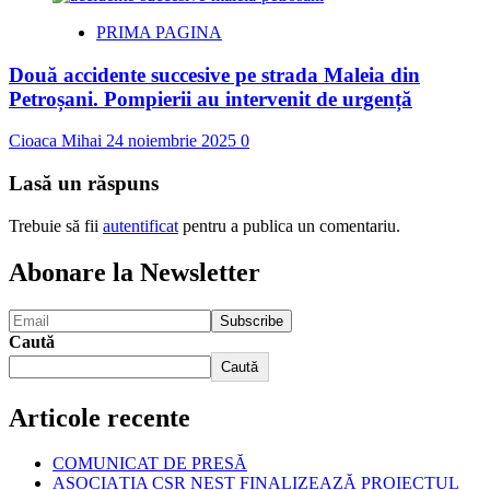
PRIMA PAGINA
Două accidente succesive pe strada Maleia din
Petroșani. Pompierii au intervenit de urgență
Cioaca Mihai
24 noiembrie 2025
0
Lasă un răspuns
Trebuie să fii
autentificat
pentru a publica un comentariu.
Abonare la Newsletter
Caută
Caută
Articole recente
COMUNICAT DE PRESĂ
ASOCIAȚIA CSR NEST FINALIZEAZĂ PROIECTUL