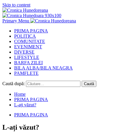
Skip to content
Primary Menu
PRIMA PAGINA
POLITICA
COMUNITATE
EVENIMENT
DIVERSE
LIFESTYLE
BARFA ZILEI
BILA ALBA/BILA NEAGRA
PAMFLETE
Caută după:
Home
PRIMA PAGINA
L-ați văzut?
PRIMA PAGINA
L-ați văzut?