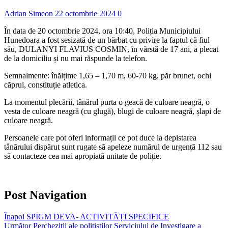
Adrian Simeon
22 octombrie 2024
0
În data de 20 octombrie 2024, ora 10:40, Poliția Municipiului
Hunedoara a fost sesizată de un bărbat cu privire la faptul că fiul
său, DULANYI FLAVIUS COSMIN, în vârstă de 17 ani, a plecat
de la domiciliu și nu mai răspunde la telefon.
Semnalmente: înălțime 1,65 – 1,70 m, 60-70 kg, păr brunet, ochi
căprui, constituție atletica.
La momentul plecării, tânărul purta o geacă de culoare neagră, o
vesta de culoare neagră (cu glugă), blugi de culoare neagră, șlapi de
culoare neagră.
Persoanele care pot oferi informații ce pot duce la depistarea
tânărului dispărut sunt rugate să apeleze numărul de urgență 112 sau
să contacteze cea mai apropiată unitate de poliție.
Post Navigation
Înapoi
SPIGM DEVA- ACTIVITĂȚI SPECIFICE
Următor
Percheziții ale polițiștilor Serviciului de Investigare a