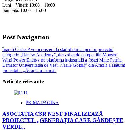
Luni – Vineri: 10:00 – 18:00
Sâmbătă: 10:00 – 15:00
Post Navigation
Înapoi
Costel Avram prezent la startul oficial pentru proiectul
energetic „Renew Academy”, dezvoltat de companiile Monson,
Wind Power Energy pe platforma industrială a fostei Mine Petrila.
Următor
Universitatea de Vest „Vasile Goldiș” din Arad s-a alăturat
proiectului „Adoptă o mamă”
Articole relevante
PRIMA PAGINA
ASOCIAȚIA CSR NEST FINALIZEAZĂ
PROIECTUL ,,GENERAȚIA CARE GÂNDEȘTE
VERDE,,